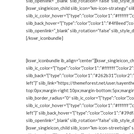
siib_openlink=”_blank” siib_rotation=”false” siib_sty
[kswr_singleicon_child siib_icon=”km-icon-strategy” si
siib_ic_color_hover=”{“type“:“color“,“color1“:“#ffffff“,“c
siib_back_hover=”{“type“:“color“,“color1“:“#4f8eed“,“co
siib_openlink=”_blank” siib_rotation=”false” siib_sty
[/kswr_iconbundle]
[kswr_iconbundle ib_align=”center”][kswr_singleicon_ch
siib_ic_color=”{“type“:“color“,“color1“:“#ffffff“,“color2“
siib_back=”{“type“:“color“,“color1“:“#262b31“,“color2“:“
left“}” siib_link=”https://themeforest.net/user/sayenth
top:0px;margin-right:10px;margin-bottom:5px;margin-le
siib_border_radius=”0″ siib_ic_color=”{“type“:“color“,“co
siib_ic_color_hover=”{“type“:“color“,“color1“:“#ffffff“,“
left“}” siib_back_hover=”{“type“:“color“,“color1“:“#39df
siib_openlink=”_blank” siib_rotation=”false” siib_sty
[kswr_singleicon_child siib_icon=”km-icon-streetsign” s