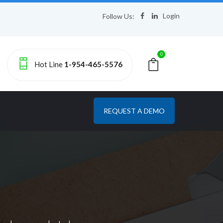
Login
Follow Us:
0
Hot Line
1-954-465-5576
REQUEST A DEMO