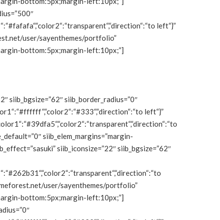
;margin-bottom:5px;margin-left:10px;”]
adius=”500″
“:“#fafafa“,“color2“:“transparent“,“direction“:“to left“}”
orest.net/user/sayenthemes/portfolio”
;margin-bottom:5px;margin-left:10px;”]
22″ siib_bgsize=”62″ siib_border_radius=”0″
or1“:“#ffffff“,“color2“:“#333“,“direction“:“to left“}”
“color1“:“#39dfa5“,“color2“:“transparent“,“direction“:“to
yle_default=”0″ siib_elem_margins=”margin-
_effect=”sasuki” siib_iconsize=”22″ siib_bgsize=”62″
r1“:“#262b31“,“color2“:“transparent“,“direction“:“to
/themeforest.net/user/sayenthemes/portfolio”
;margin-bottom:5px;margin-left:10px;”]
radius=”0″