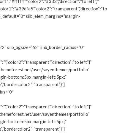
or1“:“#ffffff“,“color2“:“#333“,“direction“:“to left“}”
“color1“:“#39dfa5“,“color2“:“transparent“,“direction“:“to
yle_default=”0″ siib_elem_margins=”margin-
22″ siib_bgsize=”62″ siib_border_radius=”0″
:““,“color2“:“transparent“,“direction“:“to left“}”
s://themeforest.net/user/sayenthemes/portfolio”
argin-bottom:5px;margin-left:5px;”
e“,“bordercolor2“:“transparent“}”]
ius=”0″
:““,“color2“:“transparent“,“direction“:“to left“}”
s://themeforest.net/user/sayenthemes/portfolio”
argin-bottom:5px;margin-left:5px;”
e“,“bordercolor2“:“transparent“}”]