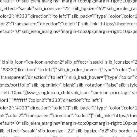
le_default=”0″ siib_elem_margins=”margin-top:0px;margin-right:10px
ib_effect=”sasuki” siib_iconsize=”22″ siib_bgsize=”62″ siib_border_r
olor2“:“#333“,“direction“:“to left“}” siib_back=”{“type“:“color“,“color1
lor2“:“transparent“,“direction“:“to left“}” siib_link=”https://themef
le_default=”0″ siib_elem_margins=”margin-top:0px;margin-right:10px
ild siib_icon=”km-icon-anchor2″ siib_effect=”sasuki” siib_iconsize=”
:“#333“,“direction“:“to left“}” siib_ic_color_hover=”{“type“:“color“,“col
transparent“,“direction“:“to left“}” siib_back_hover=”{“type“:“color“,
emes/portfolio” siib_openlink=”_blank” siib_rotation=”false” siib_st
ft:10px;”][kswr_singleicon_child siib_icon=”km-icon-pricetags” siib
lor1“:“#ffffff“,“color2“:“#333“,“direction“:“to left“}”
color2“:“#333“,“direction“:“to left“}” siib_back=”{“type“:“color“,“colo
a5“,“color2“:“transparent“,“direction“:“to left“}” siib_link=”https:/
le_default=”0″ siib_elem_margins=”margin-top:0px;margin-right:10px
iib_effect=”sasuki” siib_iconsize=”22″ siib_bgsize=”62″ siib_border_