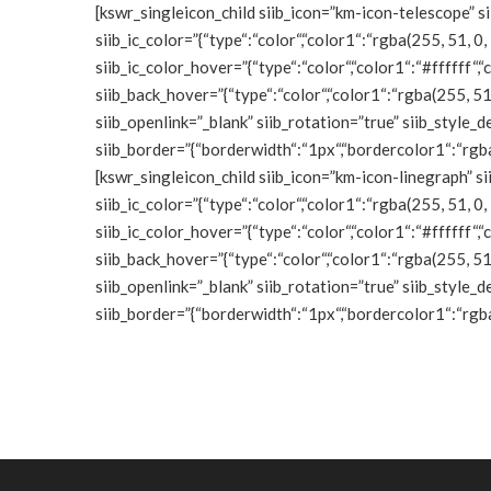
[kswr_singleicon_child siib_icon=”km-icon-telescope” s
siib_ic_color=”{“type“:“color“,“color1“:“rgba(255, 51, 0, 
siib_ic_color_hover=”{“type“:“color“,“color1“:“#ffffff“,“c
siib_back_hover=”{“type“:“color“,“color1“:“rgba(255, 51,
siib_openlink=”_blank” siib_rotation=”true” siib_styl
siib_border=”{“borderwidth“:“1px“,“bordercolor1“:“rgba(
[kswr_singleicon_child siib_icon=”km-icon-linegraph” s
siib_ic_color=”{“type“:“color“,“color1“:“rgba(255, 51, 0, 
siib_ic_color_hover=”{“type“:“color“,“color1“:“#ffffff“,“c
siib_back_hover=”{“type“:“color“,“color1“:“rgba(255, 51,
siib_openlink=”_blank” siib_rotation=”true” siib_styl
siib_border=”{“borderwidth“:“1px“,“bordercolor1“:“rgba